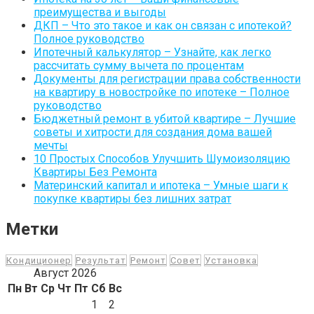
преимущества и выгоды
ДКП – Что это такое и как он связан с ипотекой?
Полное руководство
Ипотечный калькулятор – Узнайте, как легко
рассчитать сумму вычета по процентам
Документы для регистрации права собственности
на квартиру в новостройке по ипотеке – Полное
руководство
Бюджетный ремонт в убитой квартире – Лучшие
советы и хитрости для создания дома вашей
мечты
10 Простых Способов Улучшить Шумоизоляцию
Квартиры Без Ремонта
Материнский капитал и ипотека – Умные шаги к
покупке квартиры без лишних затрат
Метки
Кондиционер
Результат
Ремонт
Совет
Установка
Август 2026
Пн
Вт
Ср
Чт
Пт
Сб
Вс
1
2