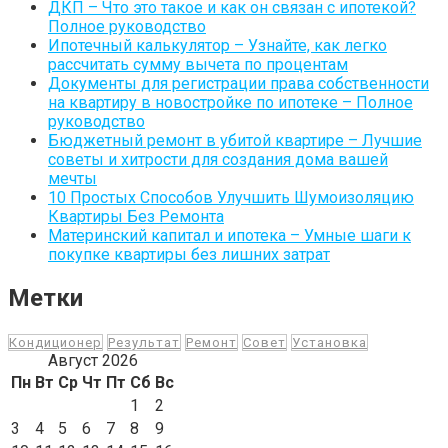
ДКП – Что это такое и как он связан с ипотекой?
Полное руководство
Ипотечный калькулятор – Узнайте, как легко
рассчитать сумму вычета по процентам
Документы для регистрации права собственности
на квартиру в новостройке по ипотеке – Полное
руководство
Бюджетный ремонт в убитой квартире – Лучшие
советы и хитрости для создания дома вашей
мечты
10 Простых Способов Улучшить Шумоизоляцию
Квартиры Без Ремонта
Материнский капитал и ипотека – Умные шаги к
покупке квартиры без лишних затрат
Метки
Кондиционер
Результат
Ремонт
Совет
Установка
Август 2026
Пн
Вт
Ср
Чт
Пт
Сб
Вс
1
2
3
4
5
6
7
8
9