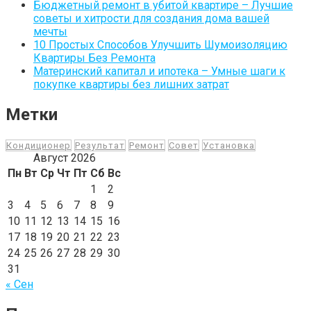
Бюджетный ремонт в убитой квартире – Лучшие
советы и хитрости для создания дома вашей
мечты
10 Простых Способов Улучшить Шумоизоляцию
Квартиры Без Ремонта
Материнский капитал и ипотека – Умные шаги к
покупке квартиры без лишних затрат
Метки
Кондиционер
Результат
Ремонт
Совет
Установка
Август 2026
Пн
Вт
Ср
Чт
Пт
Сб
Вс
1
2
3
4
5
6
7
8
9
10
11
12
13
14
15
16
17
18
19
20
21
22
23
24
25
26
27
28
29
30
31
« Сен