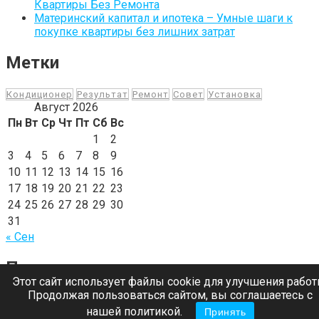
Квартиры Без Ремонта
Материнский капитал и ипотека – Умные шаги к
покупке квартиры без лишних затрат
Метки
Кондиционер
Результат
Ремонт
Совет
Установка
Август 2026
Пн
Вт
Ср
Чт
Пт
Сб
Вс
1
2
3
4
5
6
7
8
9
10
11
12
13
14
15
16
17
18
19
20
21
22
23
24
25
26
27
28
29
30
31
« Сен
Последние комментарии
Этот сайт использует файлы cookie для улучшения работ
Продолжая пользоваться сайтом, вы соглашаетесь с
Тема SkyWP для WordPress
нашей политикой.
Принять