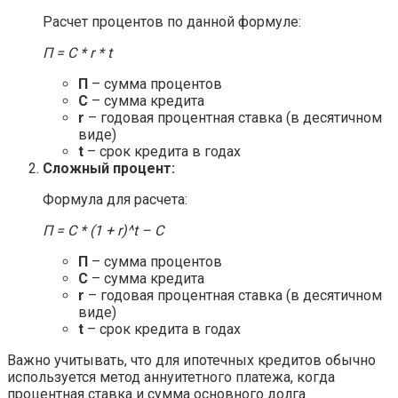
Расчет процентов по данной формуле:
П = С * r * t
П
– сумма процентов
С
– сумма кредита
r
– годовая процентная ставка (в десятичном
виде)
t
– срок кредита в годах
Сложный процент:
Формула для расчета:
П = С * (1 + r)^t – С
П
– сумма процентов
С
– сумма кредита
r
– годовая процентная ставка (в десятичном
виде)
t
– срок кредита в годах
Важно учитывать, что для ипотечных кредитов обычно
используется метод аннуитетного платежа, когда
процентная ставка и сумма основного долга